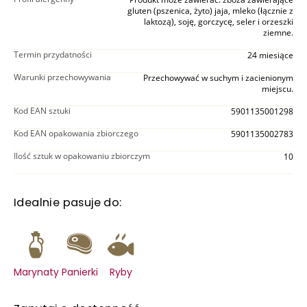
gluten (pszenica, żyto) jaja, mleko (łącznie z
laktozą), soję, gorczycę, seler i orzeszki
ziemne.
Termin przydatności
24 miesiące
Warunki przechowywania
Przechowywać w suchym i zacienionym
miejscu.
Kod EAN sztuki
5901135001298
Kod EAN opakowania zbiorczego
5901135002783
Ilość sztuk w opakowaniu zbiorczym
10
Idealnie pasuje do:
Marynaty
Panierki
Ryby