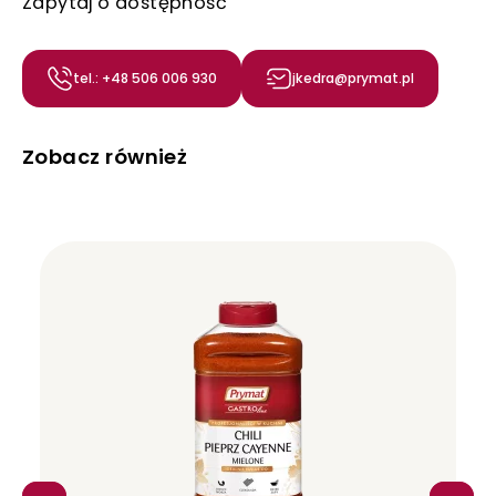
Zapytaj o dostępność
tel.: +48 506 006 930
jkedra@prymat.pl
Zobacz również