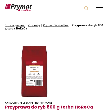
Strona główna
|
Produkty
|
Prymat GastroLine
|
Przyprawa do ryb 800
g torba HoReCa
KATEGORIA: MIESZANKI PRZYPRAWOWE
Przyprawa do ryb 800 g torba HoReCa