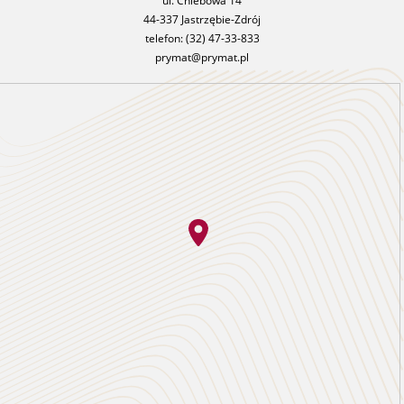
ul. Chlebowa 14
44-337 Jastrzębie-Zdrój
telefon:
(32) 47-33-833
prymat@prymat.pl