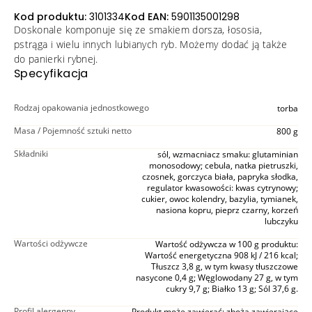
Kod produktu:
3101334
Kod EAN:
5901135001298
Doskonale komponuje się ze smakiem dorsza, łososia,
pstrąga i wielu innych lubianych ryb. Możemy dodać ją także
do panierki rybnej.
Specyfikacja
Rodzaj opakowania jednostkowego
torba
Masa / Pojemność sztuki netto
800 g
Składniki
sól, wzmacniacz smaku: glutaminian
monosodowy; cebula, natka pietruszki,
czosnek, gorczyca biała, papryka słodka,
regulator kwasowości: kwas cytrynowy;
cukier, owoc kolendry, bazylia, tymianek,
nasiona kopru, pieprz czarny, korzeń
lubczyku
Wartości odżywcze
Wartość odżywcza w 100 g produktu:
Wartość energetyczna 908 kJ / 216 kcal;
Tłuszcz 3,8 g, w tym kwasy tłuszczowe
nasycone 0,4 g; Węglowodany 27 g, w tym
cukry 9,7 g; Białko 13 g; Sól 37,6 g.
Profil alergenny
Produkt może zawierać: zboża zawierające