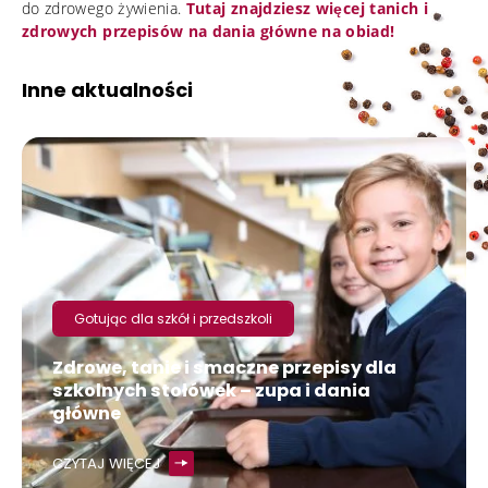
do zdrowego żywienia.
Tutaj znajdziesz więcej tanich i
zdrowych przepisów na dania główne na obiad!
Inne aktualności
Gotując dla szkół i przedszkoli
Zdrowe, tanie i smaczne przepisy dla
szkolnych stołówek – zupa i dania
główne
CZYTAJ WIĘCEJ