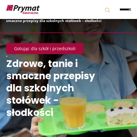
Strona główna
|
Blog
|
Gotując dla szkół i przedszkoli
|
Zdrowe, tanie i
smaczne przepisy dla szkolnych stołówek – słodkości
Gotując dla szkół i przedszkoli
Zdrowe, tanie i
smaczne przepisy
dla szkolnych
stołówek -
słodkości