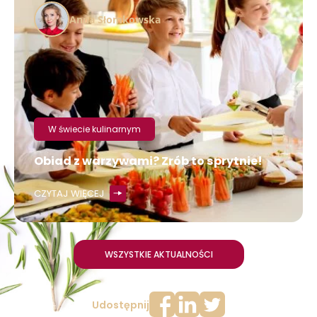
Anna Słomkowska
W świecie kulinarnym
Obiad z warzywami? Zrób to sprytnie!
CZYTAJ WIĘCEJ
WSZYSTKIE AKTUALNOŚCI
Udostępnij