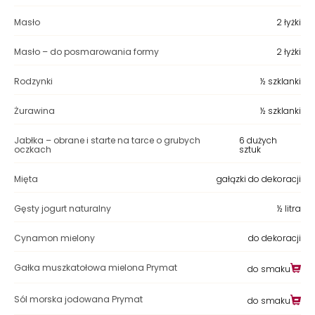
Masło
2 łyżki
Masło – do posmarowania formy
2 łyżki
Rodzynki
½ szklanki
Żurawina
½ szklanki
Jabłka – obrane i starte na tarce o grubych
6 dużych
oczkach
sztuk
Mięta
gałązki do dekoracji
Gęsty jogurt naturalny
½ litra
Cynamon mielony
do dekoracji
Gałka muszkatołowa mielona Prymat
do smaku
Sól morska jodowana Prymat
do smaku