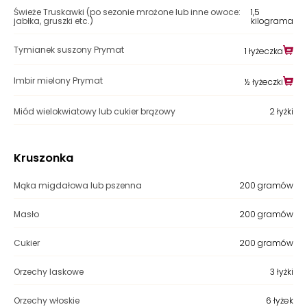
Świeże Truskawki (po sezonie mrożone lub inne owoce:
1,5
jabłka, gruszki etc.)
kilograma
Tymianek suszony Prymat
1 łyżeczka
Imbir mielony Prymat
½ łyżeczki
Miód wielokwiatowy lub cukier brązowy
2 łyżki
Kruszonka
Mąka migdałowa lub pszenna
200 gramów
Masło
200 gramów
Cukier
200 gramów
Orzechy laskowe
3 łyżki
Orzechy włoskie
6 łyżek