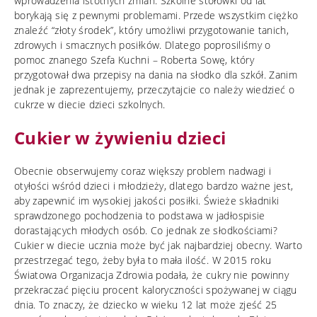
wprowadzenia istotnych zmian. Szkolne stołówki od lat
borykają się z pewnymi problemami. Przede wszystkim ciężko
znaleźć “złoty środek”, który umożliwi przygotowanie tanich,
zdrowych i smacznych posiłków. Dlatego poprosiliśmy o
pomoc znanego Szefa Kuchni – Roberta Sowę, który
przygotował dwa przepisy na dania na słodko dla szkół. Zanim
jednak je zaprezentujemy, przeczytajcie co należy wiedzieć o
cukrze w diecie dzieci szkolnych.
Cukier w żywieniu dzieci
Obecnie obserwujemy coraz większy problem nadwagi i
otyłości wśród dzieci i młodzieży, dlatego bardzo ważne jest,
aby zapewnić im wysokiej jakości posiłki. Świeże składniki
sprawdzonego pochodzenia to podstawa w jadłospisie
dorastających młodych osób. Co jednak ze słodkościami?
Cukier w diecie ucznia może być jak najbardziej obecny. Warto
przestrzegać tego, żeby była to mała ilość. W 2015 roku
Światowa Organizacja Zdrowia podała, że cukry nie powinny
przekraczać pięciu procent kaloryczności spożywanej w ciągu
dnia. To znaczy, że dziecko w wieku 12 lat może zjeść 25