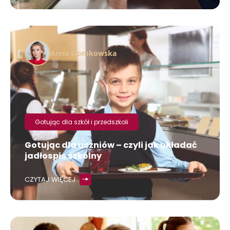
Anna Słomkowska
Gotując dla szkół i przedszkoli
Gotując dla uczniów – czyli jak układać
jadłospis szkolny
CZYTAJ WIĘCEJ