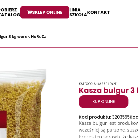
POBIERZ
LINIA
SKLEP ONLINE
KONTAKT
KATALOG
SZKOŁA
lgur 3 kg worek HoReCa
KATEGORIA: KASZE I RYŻE
Kasza bulgur 3
KUP ONLINE
Kod produktu:
3203555
Kod
Kasza bulgur jest produko
wcześniej są parzone, susz
Proces ten sprawia, że kas