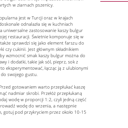
rtych w ziarnach pszenicy.
pularna jest w Turcji oraz w krajach
 doskonale odnalazła się w kuchniach
na uniwersalne zastosowanie kaszy bulgur
jej restauracji. Świetnie komponuje się w
także sprawdzi się jako element farszu do
i czy cukinii. Jest głównym składnikiem
. Aby wzmocnić smak kaszy bulgur można do
y i dodatki, takie jak sól, pieprz, sok z
arto eksperymentować, łącząc ją z ulubionymi
 do swojego gustu.
 Przed gotowaniem warto przepłukać kaszę
nąć nadmiar skrobi. Przełóż przepłukaną
daj wodę w proporcji 1:2, czyli jedną część
rowadź wodę do wrzenia, a następnie
, gotuj pod przykryciem przez około 10-15