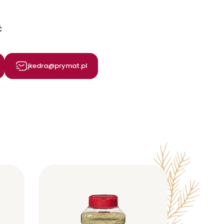
ć
jkedra@prymat.pl