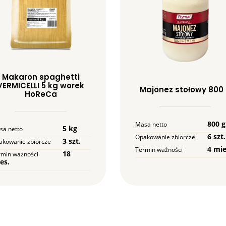
Makaron spaghetti
VERMICELLI 5 kg worek
Majonez stołowy 800
HoReCa
800 g
Masa netto
5 kg
sa netto
6 szt.
Opakowanie zbiorcze
3 szt.
akowanie zbiorcze
4 mie
Termin ważności
18
rmin ważności
es.