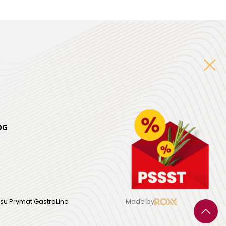
OG
su Prymat GastroLine
Made by