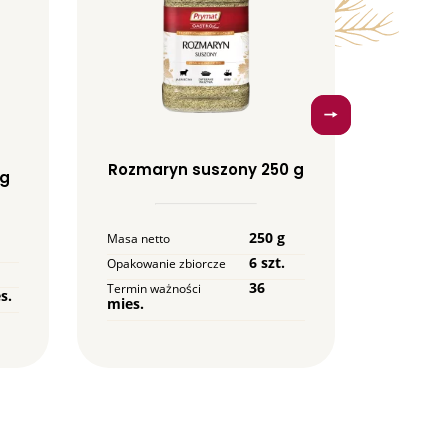
Uniwe
Rozmaryn suszony 250 g
 g
d
250 g
Masa netto
Masa net
6 szt.
Opakowanie zbiorcze
Opakowan
36
Termin ważności
s.
Termin w
mies.
mies.