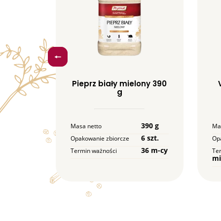
lu
Pieprz biały mielony 390
3 kg
g
3 kg
390 g
Masa netto
Ma
6 szt.
Opakowanie zbiorcze
Op
12 m-cy
36 m-cy
Termin ważności
Te
mi