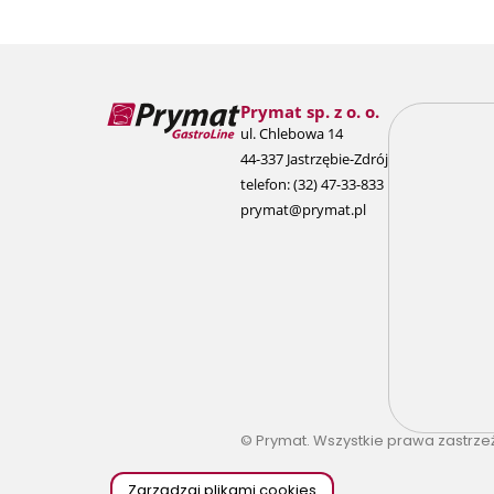
Prymat sp. z o. o.
ul. Chlebowa 14
44-337 Jastrzębie-Zdrój
telefon:
(32) 47-33-833
prymat@prymat.pl
© Prymat. Wszystkie prawa zastrze
Zarządzaj plikami cookies