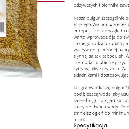
odżywczych i błonnika zawa
Kasza bulgur szczególnie po
Bliskiego Wschodu, ale też
europejskich. Ze względu 
warto wprowadzić ją do swo
różnego rodzaju zupami, a 
warzyw np. pieczonej papryk
słynnej sałatki tabbouleh
niej dodać ulubione przypraw
cytryny, oliwę czy zioła. W
składnikami i dostosowując
Jak gotować kaszę bulgur?
pod bieżącą wodą, aby usu
kaszę bulgur do garnka i do
kaszy do dwóch wody. Dop
zmniejsz ogień do minimum
minut.
Specyfikacja