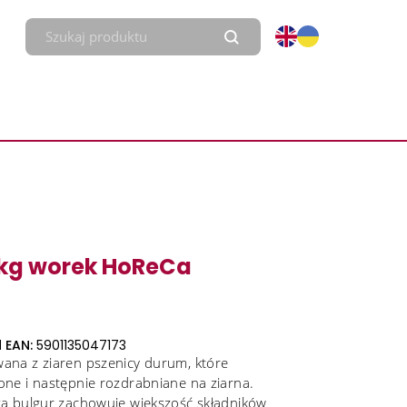
 kg worek HoReCa
 EAN:
5901135047173
wana z ziaren pszenicy durum, które
one i następnie rozdrabniane na ziarna.
za bulgur zachowuje większość składników