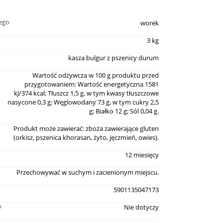
ego
worek
3 kg
kasza bulgur z pszenicy durum
Wartość odżywcza w 100 g produktu przed
przygotowaniem: Wartość energetyczna 1581
kJ/374 kcal; Tłuszcz 1,5 g, w tym kwasy tłuszczowe
nasycone 0,3 g; Węglowodany 73 g, w tym cukry 2,5
g; Białko 12 g; Sól 0,04 g.
Produkt może zawierać: zboża zawierające gluten
(orkisz, pszenica khorasan, żyto, jęczmień, owies).
12 miesięcy
Przechowywać w suchym i zacienionym miejscu.
5901135047173
o
Nie dotyczy