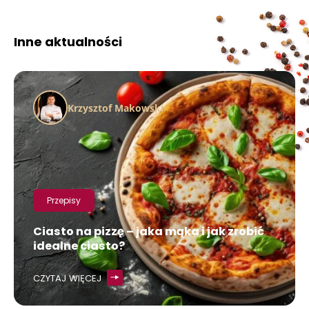
Inne aktualności
Krzysztof Makowski
Przepisy
Ciasto na pizzę – jaka mąka i jak zrobić
idealne ciasto?
CZYTAJ WIĘCEJ