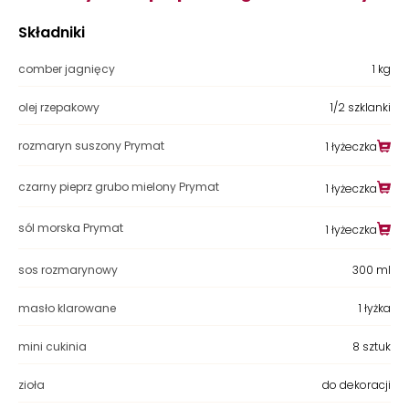
Składniki
comber jagnięcy
1 kg
olej rzepakowy
1/2 szklanki
rozmaryn suszony Prymat
1 łyżeczka
czarny pieprz grubo mielony Prymat
1 łyżeczka
sól morska Prymat
1 łyżeczka
sos rozmarynowy
300 ml
masło klarowane
1 łyżka
mini cukinia
8 sztuk
zioła
do dekoracji