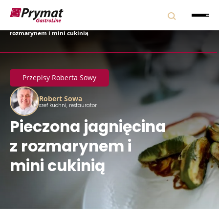
Strona główna
|
Blog
|
Przepisy Roberta Sowy
|
Pieczona jagnięcina z
rozmarynem i mini cukinią
Przepisy Roberta Sowy
Robert Sowa
szef kuchni, restaurator
Pieczona jagnięcina
z rozmarynem i
mini cukinią