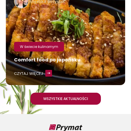
Angelika Borysiak
W świecie kulinarnym
Comfort food po japońsku
CZYTAJ WIĘCEJ
WSZYSTKIE AKTUALNOŚCI