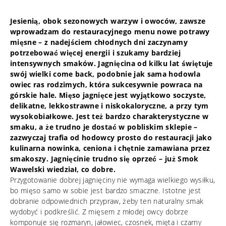
Jesienią, obok sezonowych warzyw i owoców, zawsze
wprowadzam do restauracyjnego menu nowe potrawy
mięsne – z nadejściem chłodnych dni zaczynamy
potrzebować więcej energii i szukamy bardziej
intensywnych smaków. Jagnięcina od kilku lat świętuje
swój wielki come back, podobnie jak sama hodowla
owiec ras rodzimych, która sukcesywnie powraca na
górskie hale. Mięso jagnięce jest wyjątkowo soczyste,
delikatne, lekkostrawne i niskokaloryczne, a przy tym
wysokobiałkowe. Jest też bardzo charakterystyczne w
smaku, a że trudno je dostać w pobliskim sklepie –
zazwyczaj trafia od hodowcy prosto do restauracji jako
kulinarna nowinka, ceniona i chętnie zamawiana przez
smakoszy. Jagnięcinie trudno się oprzeć – już Smok
Wawelski wiedział, co dobre.
Przygotowanie dobrej jagnięciny nie wymaga wielkiego wysiłku,
bo mięso samo w sobie jest bardzo smaczne. Istotne jest
dobranie odpowiednich przypraw, żeby ten naturalny smak
wydobyć i podkreślić. Z mięsem z młodej owcy dobrze
komponuje się rozmaryn, jałowiec, czosnek, mięta i czarny