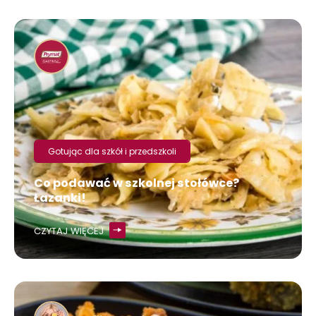
Gotując dla szkół i przedszkoli
Co podawać w szkolnej stołówce?
Łazanki!
CZYTAJ WIĘCEJ