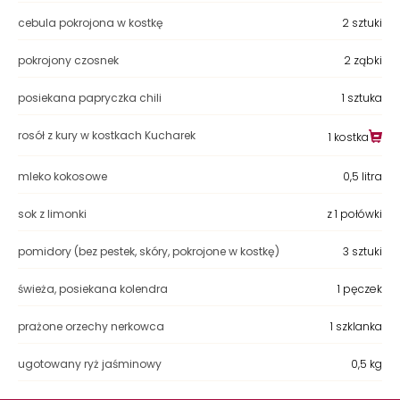
cebula pokrojona w kostkę
2 sztuki
pokrojony czosnek
2 ząbki
posiekana papryczka chili
1 sztuka
rosół z kury w kostkach Kucharek
1 kostka
mleko kokosowe
0,5 litra
sok z limonki
z 1 połówki
pomidory (bez pestek, skóry, pokrojone w kostkę)
3 sztuki
świeża, posiekana kolendra
1 pęczek
prażone orzechy nerkowca
1 szklanka
ugotowany ryż jaśminowy
0,5 kg