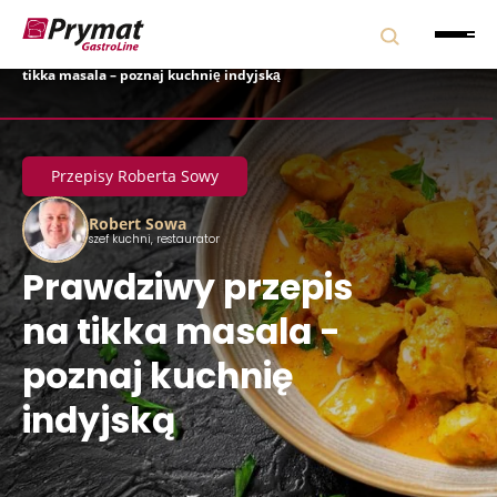
Strona główna
|
Blog
|
Przepisy Roberta Sowy
|
Prawdziwy przepis na
tikka masala – poznaj kuchnię indyjską
Przepisy Roberta Sowy
Robert Sowa
szef kuchni, restaurator
Prawdziwy przepis
na tikka masala -
poznaj kuchnię
indyjską