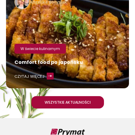
Angelika Borysiak
W świecie kulinarnym
Comfort food po japońsku
CZYTAJ WIĘCEJ
WSZYSTKIE AKTUALNOŚCI