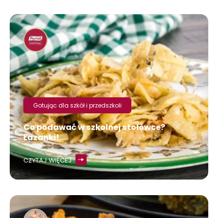
Gotując dla szkół i przedszkoli
Co podawać w szkolnej stołówce?
Łazanki!
CZYTAJ WIĘCEJ