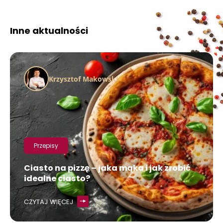
Inne aktualności
Krzysztof Makowski
Przepisy
Ciasto na pizzę – jaka mąka i jak zrobić
idealne ciasto?
CZYTAJ WIĘCEJ