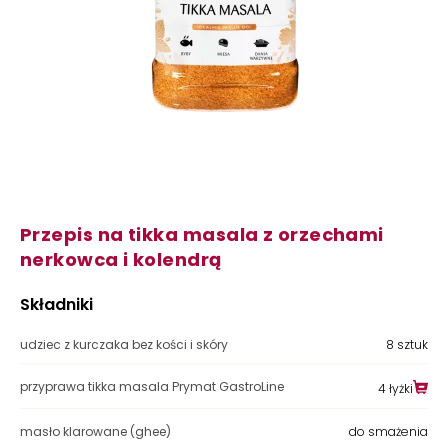
Przepis na tikka masala z orzechami
nerkowca i kolendrą
Składniki
udziec z kurczaka bez kości i skóry
8 sztuk
przyprawa tikka masala Prymat GastroLine
4 łyżki
masło klarowane (ghee)
do smażenia