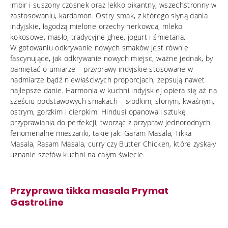
imbir i suszony czosnek oraz lekko pikantny, wszechstronny w
zastosowaniu, kardamon. Ostry smak, z którego słyną dania
indyjskie, łagodzą mielone orzechy nerkowca, mleko
kokosowe, masło, tradycyjne ghee, jogurt i śmietana.
W gotowaniu odkrywanie nowych smaków jest równie
fascynujące, jak odkrywanie nowych miejsc, ważne jednak, by
pamiętać o umiarze – przyprawy indyjskie stosowane w
nadmiarze bądź niewłaściwych proporcjach, zepsują nawet
najlepsze danie. Harmonia w kuchni indyjskiej opiera się aż na
sześciu podstawowych smakach – słodkim, słonym, kwaśnym,
ostrym, gorzkim i cierpkim. Hindusi opanowali sztukę
przyprawiania do perfekcji, tworząc z przypraw jednorodnych
fenomenalne mieszanki, takie jak: Garam Masala, Tikka
Masala, Rasam Masala, curry czy Butter Chicken, które zyskały
uznanie szefów kuchni na całym świecie.
Przyprawa tikka masala Prymat
GastroLine