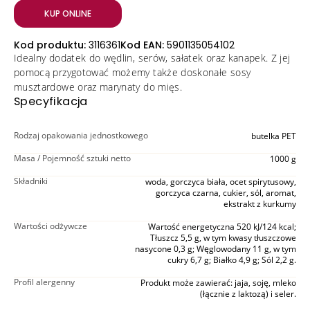
KUP ONLINE
Kod produktu:
3116361
Kod EAN:
5901135054102
Idealny dodatek do wędlin, serów, sałatek oraz kanapek. Z jej
pomocą przygotować możemy także doskonałe sosy
musztardowe oraz marynaty do mięs.
Specyfikacja
Rodzaj opakowania jednostkowego
butelka PET
Masa / Pojemność sztuki netto
1000 g
Składniki
woda, gorczyca biała, ocet spirytusowy,
gorczyca czarna, cukier, sól, aromat,
ekstrakt z kurkumy
Wartości odżywcze
Wartość energetyczna 520 kJ/124 kcal;
Tłuszcz 5,5 g, w tym kwasy tłuszczowe
nasycone 0,3 g; Węglowodany 11 g, w tym
cukry 6,7 g; Białko 4,9 g; Sól 2,2 g.
Profil alergenny
Produkt może zawierać: jaja, soję, mleko
(łącznie z laktozą) i seler.