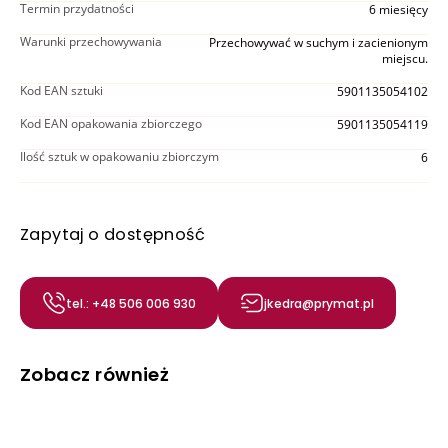
Termin przydatności
6 miesięcy
Warunki przechowywania
Przechowywać w suchym i zacienionym
miejscu.
Kod EAN sztuki
5901135054102
Kod EAN opakowania zbiorczego
5901135054119
Ilość sztuk w opakowaniu zbiorczym
6
Zapytaj o dostępność
tel.: +48 506 006 930
jkedra@prymat.pl
Zobacz również