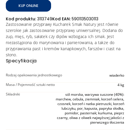
KUP ONLINE
Kod produktu:
3113749
Kod EAN:
5901135030113
Zastosowanie przyprawy Kucharek Smak Natury jest równie
szerokie jak zastosowanie przyprawy uniwersalnej. Dodana do
zup, mięs, ryb, sałatek czy dipów wzbogaca ich smak. Jest
niezastąpiona do marynowania i panierowania, a także do
przyprawiania past i kremów kanapkowych, farszów i ciast na
słono.
Specyfikacja
Rodzaj opakowania jednostkowego
wiaderko
Masa / Pojemność sztuki netto
4 kg
Składniki
sól morska, warzywa suszone (40%):
marchew, cebula, ziemniak, korzeń selera,
czosnek, korzeń i natka pietruszki, korzeń
lubczyku, por, kapusta, papryka słodka,
pomidor, pasternak; kurkuma, pieprz
czarny, oliwa z oliwek najwyższej jakości z
pierwszego tłoczenia