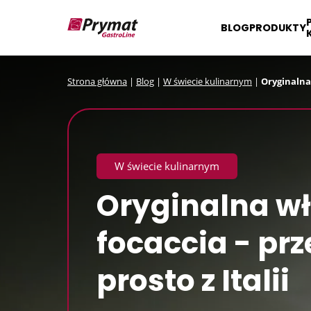
BLOG
PRODUKTY
Strona główna
|
Blog
|
W świecie kulinarnym
|
Oryginalna 
W świecie kulinarnym
Oryginalna w
focaccia - prz
prosto z Italii