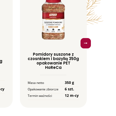
Pomidory suszone z
Czo
czosnkiem i bazylią 350g
 g
p
opakowanie PET
HoReCa
Masa net
350 g
Masa netto
Opakowan
-cy
6 szt.
Opakowanie zbiorcze
Termin w
mies.
12 m-cy
Termin ważności