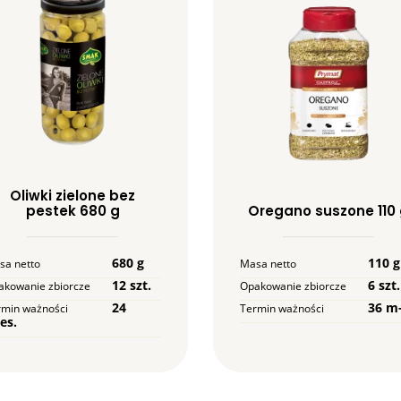
Oliwki zielone bez
Oregano suszone 110
pestek 680 g
110 g
680 g
Masa netto
sa netto
6 szt.
12 szt.
Opakowanie zbiorcze
akowanie zbiorcze
36 m
24
Termin ważności
rmin ważności
es.