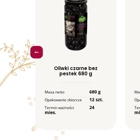
owana
Oliwki czarne bez
,8 kg
pestek 680 g
1,8 kg
680 g
Masa netto
Ma
9 szt.
12 szt.
Opakowanie zbiorcze
Op
24
24
Termin ważności
Te
mies.
mi