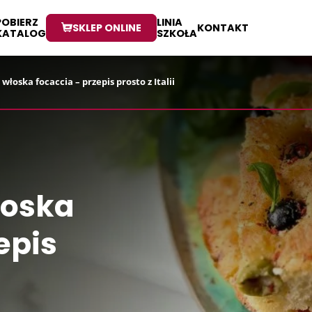
POBIERZ
LINIA
SKLEP ONLINE
KONTAKT
KATALOG
SZKOŁA
włoska focaccia – przepis prosto z Italii
łoska
epis