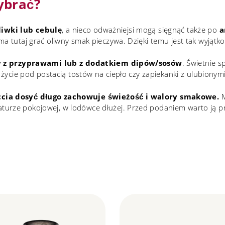
ybrać?
liwki lub cebulę
, a nieco odważniejsi mogą sięgnąć także po
a
a tutaj grać oliwny smak pieczywa. Dzięki temu jest tak wyjątk
y z przyprawami lub z dodatkiem dipów/sosów
. Świetnie 
e życie pod postacią tostów na ciepło czy zapiekanki z ulubionym
accia dosyć długo zachowuje świeżość i walory smakowe.
M
urze pokojowej, w lodówce dłużej. Przed podaniem warto ją pr