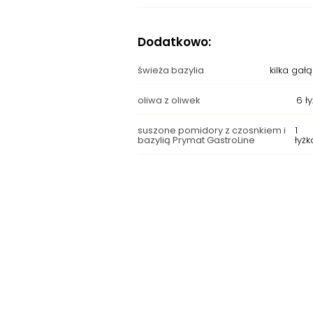
Dodatkowo:
świeża bazylia
kilka gał
oliwa z oliwek
6 ł
suszone pomidory z czosnkiem i
1
bazylią Prymat GastroLine
łyżk