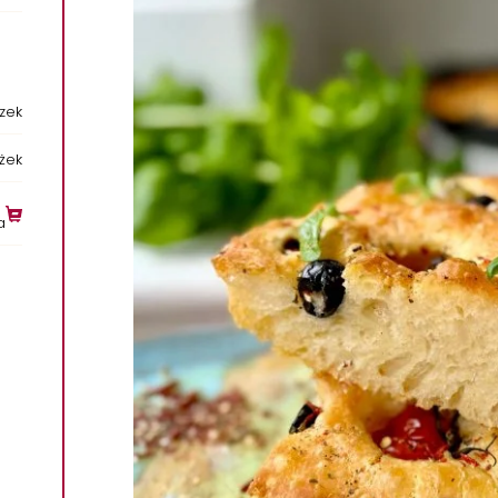
ązek
yżek
a