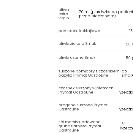
oliwa
70 ml (plus łyżka do podlan
extra
przed pieczeniem)
virgin
pomidorki koktajlowe
1
oliwki zielone Smak
50 
oliwki czarne Smak
50 
suszone pomidory z czosnkiem i
do
bazylią Prymat GastroLine
smak
czosnek suszony w płatkach
1
Prymat GastroLine
łyżeczk
oregano suszone Prymat
1
GastroLine
łyżeczk
sól morska jodowana
1/3
gruboziarnista Prymat
łyżeczk
GastroLine