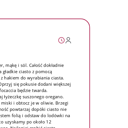
r, mąkę i sól. Całość dokładnie
a gładkie ciasto z pomocą
 z hakiem do wyrabiania ciasta.
Oprzyj się pokusie dodani większej
focaccia będzie twarda.
daj łyżeczkę suszonego oregano.
miski i obtocz je w oliwie. Brzegi
nność powtarzaj dopóki ciasto nie
iastem folią i odstaw do lodówki na
sto uzyskamy po około 12
e. Najlepiej zrobić ciasto