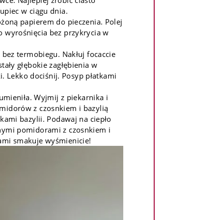
upiec w ciągu dnia.
ożoną papierem do pieczenia. Polej
o wyrośnięcia bez przykrycia w
 bez termobiegu. Nakłuj focaccie
tały głębokie zagłębienia w
ki. Lekko dociśnij. Posyp płatkami
umieniła. Wyjmij z piekarnika i
midorów z czosnkiem i bazylią
kami bazylii. Podawaj na ciepło
nymi pomidorami z czosnkiem i
ami smakuje wyśmienicie!