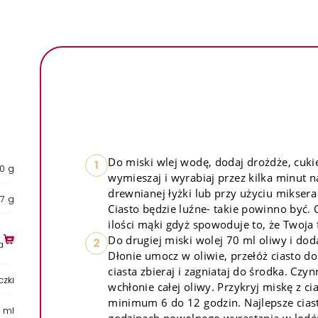
Do miski wlej wodę, dodaj drożdże, cukie
1
0 g
wymieszaj i wyrabiaj przez kilka minut n
drewnianej łyżki lub przy użyciu miksera
7 g
Ciasto będzie luźne- takie powinno być. 
ilości mąki gdyż spowoduje to, że Twoja 
Do drugiej miski wolej 70 ml oliwy i do
2
a
Dłonie umocz w oliwie, przełóż ciasto do 
ciasta zbieraj i zagniataj do środka. Czy
czki
wchłonie całej oliwy. Przykryj miskę z c
minimum 6 do 12 godzin. Najlepsze cia
 ml
godzinach powolnego wyrastania w lodówc