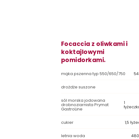
Focaccia z oliwkami i
koktajlowymi
pomidorkami.
mąka pszenna typ 550/650/750
54
drożdże suszone
sól morska jodowana
1
drobnoziarnista Prymat
łyżeczk
GastroLine
cukier
1,5 łyże
letnia woda
480