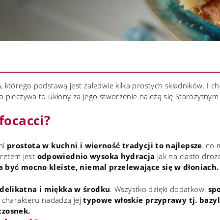
, którego podstawą jest zaledwie kilka prostych składników. I c
go pieczywa to ukłony za jego stworzenie należą się Starożytn
focacci?
mi
prostota w kuchni i wierność tradycji to najlepsze
, co
kretem jest
odpowiednio wysoka hydracja
jak na ciasto dro
 być mocno kleiste, niemal przelewające się w dłoniach.
 delikatna i miękka w środku
. Wszystko dzięki dodatkowi
spo
o charakteru nadadzą jej
typowe włoskie przyprawy tj. bazyl
czosnek.