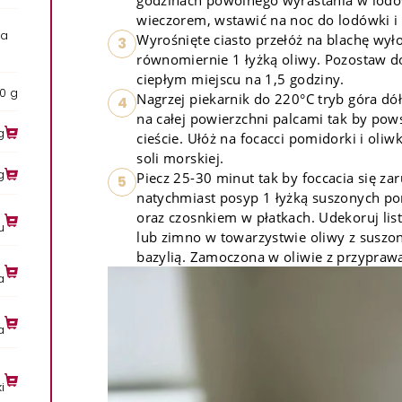
wieczorem, wstawić na noc do lodówki i 
ia
Wyrośnięte ciasto przełóż na blachę wył
3
równomiernie 1 łyżką oliwy. Pozostaw d
ciepłym miejscu na 1,5 godziny.
50 g
Nagrzej piekarnik do 220°C tryb góra dół
4
na całej powierzchni palcami tak by pows
g
cieście. Ułóż na focacci pomidorki i oliw
soli morskiej.
g
Piecz 25-30 minut tak by foccacia się zar
5
natychmiast posyp 1 łyżką suszonych po
oraz czosnkiem w płatkach. Udekoruj list
u
lub zimno w towarzystwie oliwy z suszo
bazylią. Zamoczona w oliwie z przypraw
a
a
i