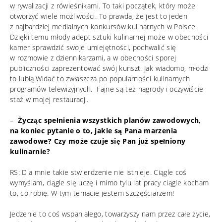
w rywalizacji z rówieśnikami. To taki początek, który może
otworzyć wiele możliwości. To prawda, że jest to jeden
z najbardziej medialnych konkursów kulinarnych w Polsce.
Dzięki temu młody adept sztuki kulinarnej może w obecności
kamer sprawdzić swoje umiejętności, pochwalić się
w rozmowie z dziennikarzami, a w obecności sporej
publiczności zaprezentować swój kunszt. Jak wiadomo, młodzi
to lubią.Widać to zwłaszcza po popularności kulinarnych
programów telewizyjnych. Fajne są też nagrody i oczywiście
staż w mojej restauracji.
–
Życząc spełnienia wszystkich planów zawodowych,
na koniec pytanie o to, jakie są Pana marzenia
zawodowe? Czy może czuje się Pan już spełniony
kulinarnie?
RS: Dla mnie takie stwierdzenie nie istnieje. Ciągle coś
wymyślam, ciągle się uczę i mimo tylu lat pracy ciągle kocham
to, co robię. W tym temacie jestem szczęściarzem!
Jedzenie to coś wspaniałego, towarzyszy nam przez całe życie,