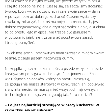
RS: Kucharz to nie tylko zawód, ale przede wszystkim pasja
i często sposób na życie. Cieszę się, że zaczęliśmy doceniać
twórcę, który wkłada dużo pracy i całe swoje serce w danie.
A po czym poznać dobrego kucharza? Czasem wystarczy
chwila, by zobaczyć, że ktoś ma pojęcie o produktach, jest
dobrze zorganizowany, dba o czystość wokół siebie, a kuchnia
to po prostu jego miejsce. Nie trzeba być geniuszem
w gotowaniu jajek, ale trzeba znać podstawowe zasady
i trochę pomyśleć.
Takich myślących i pracowitych mam szczęście mieć w swoim
teamie, z czego jestem nadzwyczaj dumny.
Niewątpliwe jeszcze pokora, upór, a przede wszystkim bycie
kreatywnym pomaga w kuchennym funkcjonowaniu. Znam
wielu fajnych chłopaków, którzy po prostu cieszą się,
że gotują i nie muszą startować w konkursach, ani popisywać
się w internecie, nie muszą mieć wszystkich najnowszych
technologicznie urządzeń, a gotują tak, że palce lizać!
– Co jest najbardziej stresujące w pracy kucharza? W
czym tkwi sekret sukcesu?