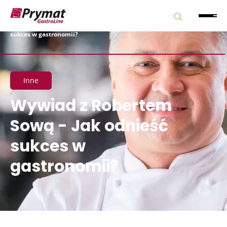
Strona główna
|
Blog
|
Inne
|
Wywiad z Robertem Sową – Jak odnieść
sukces w gastronomii?
Inne
Wywiad z Robertem
Sową - Jak odnieść
sukces w
gastronomii?