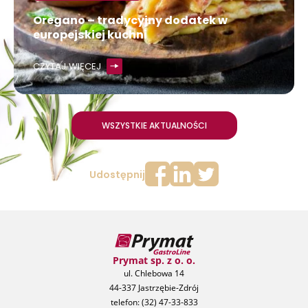
Oregano – tradycyjny dodatek w
europejskiej kuchni
CZYTAJ WIĘCEJ
WSZYSTKIE AKTUALNOŚCI
Udostępnij
Prymat sp. z o. o.
ul. Chlebowa 14
44-337 Jastrzębie-Zdrój
telefon:
(32) 47-33-833