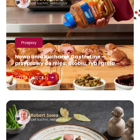
szef kuchni, restaurator
Przepisy
Nowa linia Kucharek GastroLine —
przyprawy do mięs, drobiu, ryb i grilla
CZYTAJ WIĘCEJ
Robert Sowa
szef kuchni, restaurator