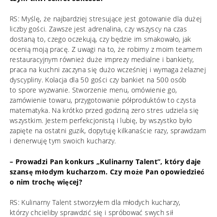
RS: Myślę, że najbardziej stresujące jest gotowanie dla dużej
liczby gości. Zawsze jest adrenalina, czy wszyscy na czas
dostaną to, czego oczekują, czy będzie im smakowało, jak
ocenią moją pracę. Z uwagi na to, że robimy z moim teamem
restauracyjnym również duże imprezy medialne i bankiety,
praca na kuchni zaczyna się dużo wcześniej i wymaga żelaznej
dyscypliny. Kolacja dla 50 gości czy bankiet na 500 osób
to spore wyzwanie. Stworzenie menu, omówienie go,
zamówienie towaru, przygotowanie półproduktów to czysta
matematyka. Na krótko przed godziną zero stres udziela się
wszystkim. Jestem perfekcjonistą i lubię, by wszystko było
zapięte na ostatni guzik, dopytuję kilkanaście razy, sprawdzam
i denerwuję tym swoich kucharzy.
– Prowadzi Pan konkurs „Kulinarny Talent”, który daje
szansę młodym kucharzom. Czy może Pan opowiedzieć
o nim trochę więcej?
RS: Kulinarny Talent stworzyłem dla młodych kucharzy,
którzy chcieliby sprawdzić się i spróbować swych sił