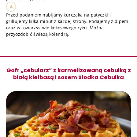
4
Przed podaniem nabijamy kurczaka na patyczki i
grillujemy kilka minut z każdej strony. Podajemy z dipem
oraz w towarzystwie kokosowego ryżu. Można
przyozdobić świeżą kolendrą.
Gofr „cebularz” z karmelizowaną cebulką z
białą kiełbasą i sosem Słodka Cebulka