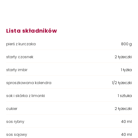
Lista składników
pierś z kurczaka
800 g
starty czosnek
2 łyżeczki
starty imbir
1 łyżka
sproszkowana kolendra
1/2 łyżeczki
sok i skórka z limonki
1 sztuka
cukier
2 łyżeczki
sos rybny
40 ml
sos sojowy
40 ml