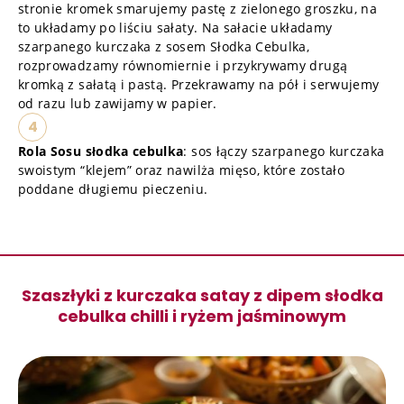
stronie kromek smarujemy pastę z zielonego groszku, na
to układamy po liściu sałaty. Na sałacie układamy
szarpanego kurczaka z sosem Słodka Cebulka,
rozprowadzamy równomiernie i przykrywamy drugą
kromką z sałatą i pastą. Przekrawamy na pół i serwujemy
od razu lub zawijamy w papier.
4
Rola Sosu słodka cebulka
: sos łączy szarpanego kurczaka
swoistym “klejem” oraz nawilża mięso, które zostało
poddane długiemu pieczeniu.
Szaszłyki z kurczaka satay z dipem słodka
cebulka chilli i ryżem jaśminowym