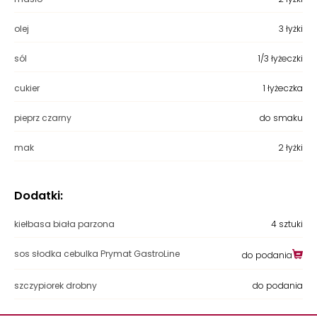
olej
3 łyżki
sól
1/3 łyżeczki
cukier
1 łyżeczka
pieprz czarny
do smaku
mak
2 łyżki
Dodatki:
kiełbasa biała parzona
4 sztuki
sos słodka cebulka Prymat GastroLine
do podania
szczypiorek drobny
do podania