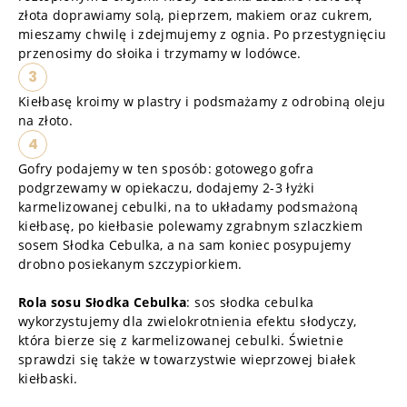
złota doprawiamy solą, pieprzem, makiem oraz cukrem,
mieszamy chwilę i zdejmujemy z ognia. Po przestygnięciu
przenosimy do słoika i trzymamy w lodówce.
3
Kiełbasę kroimy w plastry i podsmażamy z odrobiną oleju
na złoto.
4
Gofry podajemy w ten sposób: gotowego gofra
podgrzewamy w opiekaczu, dodajemy 2-3 łyżki
karmelizowanej cebulki, na to układamy podsmażoną
kiełbasę, po kiełbasie polewamy zgrabnym szlaczkiem
sosem Słodka Cebulka, a na sam koniec posypujemy
drobno posiekanym szczypiorkiem.
Rola sosu Słodka Cebulka
: sos słodka cebulka
wykorzystujemy dla zwielokrotnienia efektu słodyczy,
która bierze się z karmelizowanej cebulki. Świetnie
sprawdzi się także w towarzystwie wieprzowej białek
kiełbaski.