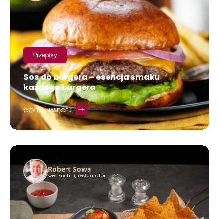
Przepisy
Sos do burgera – esencja smaku
każdego burgera
CZYTAJ WIĘCEJ
Robert Sowa
szef kuchni, restaurator