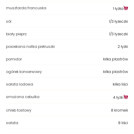
musztarda francuska
1 łyżka
sól
1/3 łyżeczki
biały pieprz
1/3 łyżeczki
posiekana natka pietruszki
2 łyżki
pomidor
kilka plastrów
ogórek konserwowy
kilka plastrów
sałata lodowa
kilka liści
smażona cebulka
4 łyżki
chleb tostowy
8 kromek
sałata
8 liści