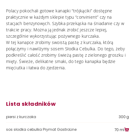
Polacy pokochali gotowe kanapki “trójkąciki” dostępne
praktycznie w każdym sklepie typu “convinient” czy na
stacjach benzynowych. Szybka przekąska na śniadanie czy w
trakcie pracy. Można ją jednak zrobić jeszcze lepiej,
szczególnie wykorzystując pożywnego kurczaka.
W tej kanapce zrobimy swoistą pastę z kurczaka, którą
połączymy i nawilżymy sosem Słodka Cebulka. Do tego, żeby
podkreślić całość zrobimy świeżą pastę z zielonego groszku i
mięty. Świeże, delikatne smaki, do tego kanapka będzie
mięciutka i łatwa do zjedzenia.
Lista składników
piersi z kurczaka
300 g
sos słodka cebulka Prymat GastroLine
70 ml