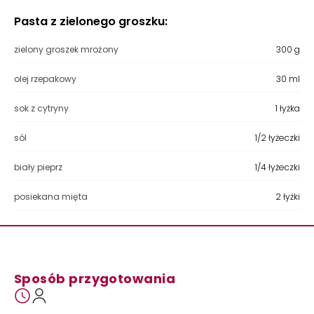
Pasta z zielonego groszku:
zielony groszek mrożony
300 g
olej rzepakowy
30 ml
sok z cytryny
1 łyżka
sól
1/2 łyżeczki
biały pieprz
1/4 łyżeczki
posiekana mięta
2 łyżki
Sposób przygotowania