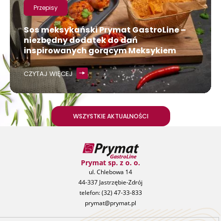
Przepisy
Sos meksykański Prymat GastroLine –
niezbędny dodatek do dań
inspirowanych gorącym Meksykiem
CZYTAJ WIĘCEJ
WSZYSTKIE AKTUALNOŚCI
Prymat sp. z o. o.
ul. Chlebowa 14
44-337 Jastrzębie-Zdrój
telefon:
(32) 47-33-833
prymat@prymat.pl