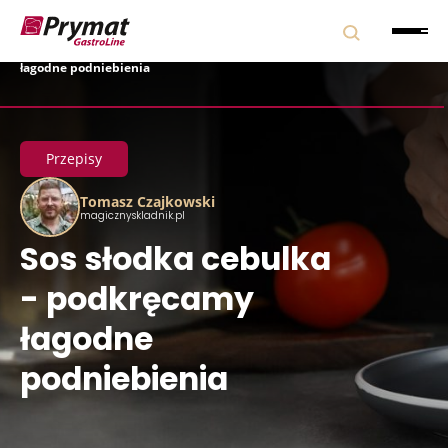
Strona główna
|
Blog
|
Przepisy
|
Sos słodka cebulka – podkręcamy
łagodne podniebienia
Przepisy
Tomasz Czajkowski
magicznyskladnik.pl
Sos słodka cebulka
- podkręcamy
łagodne
podniebienia