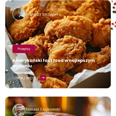
Grzegorz Szczygieł
Przepisy
Amerykański fast food w najlepszym
wydaniu
CZYTAJ WIĘCEJ
Tomasz Czajkowski
magicznyskladnik.pl