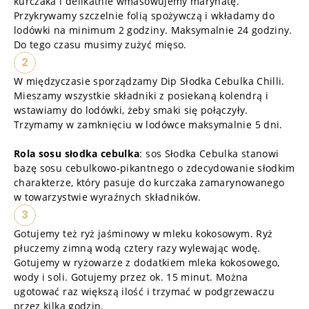
kurczaka i delikatnie wmasowujemy marynatę.
Przykrywamy szczelnie folią spożywczą i wkładamy do
lodówki na minimum 2 godziny. Maksymalnie 24 godziny.
Do tego czasu musimy zużyć mięso.
2
W międzyczasie sporządzamy Dip Słodka Cebulka Chilli.
Mieszamy wszystkie składniki z posiekaną kolendrą i
wstawiamy do lodówki, żeby smaki się połączyły.
Trzymamy w zamknięciu w lodówce maksymalnie 5 dni.
Rola sosu słodka cebulka
: sos Słodka Cebulka stanowi
bazę sosu cebulkowo-pikantnego o zdecydowanie słodkim
charakterze, który pasuje do kurczaka zamarynowanego
w towarzystwie wyraźnych składników.
3
Gotujemy też ryż jaśminowy w mleku kokosowym. Ryż
płuczemy zimną wodą cztery razy wylewając wodę.
Gotujemy w ryżowarze z dodatkiem mleka kokosowego,
wody i soli. Gotujemy przez ok. 15 minut. Można
ugotować raz większą ilość i trzymać w podgrzewaczu
przez kilka godzin.