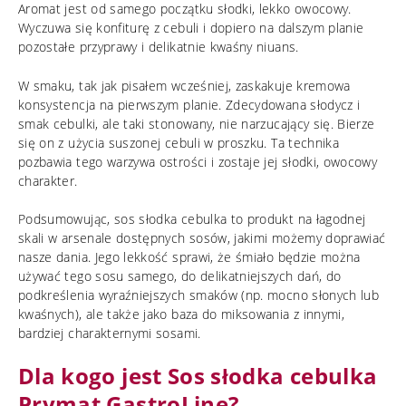
Aromat jest od samego początku słodki, lekko owocowy.
Wyczuwa się konfiturę z cebuli i dopiero na dalszym planie
pozostałe przyprawy i delikatnie kwaśny niuans.
W smaku, tak jak pisałem wcześniej, zaskakuje kremowa
konsystencja na pierwszym planie. Zdecydowana słodycz i
smak cebulki, ale taki stonowany, nie narzucający się. Bierze
się on z użycia suszonej cebuli w proszku. Ta technika
pozbawia tego warzywa ostrości i zostaje jej słodki, owocowy
charakter.
Podsumowując, sos słodka cebulka to produkt na łagodnej
skali w arsenale dostępnych sosów, jakimi możemy doprawiać
nasze dania. Jego lekkość sprawi, że śmiało będzie można
używać tego sosu samego, do delikatniejszych dań, do
podkreślenia wyraźniejszych smaków (np. mocno słonych lub
kwaśnych), ale także jako baza do miksowania z innymi,
bardziej charakternymi sosami.
Dla kogo jest Sos słodka cebulka
Prymat GastroLine?