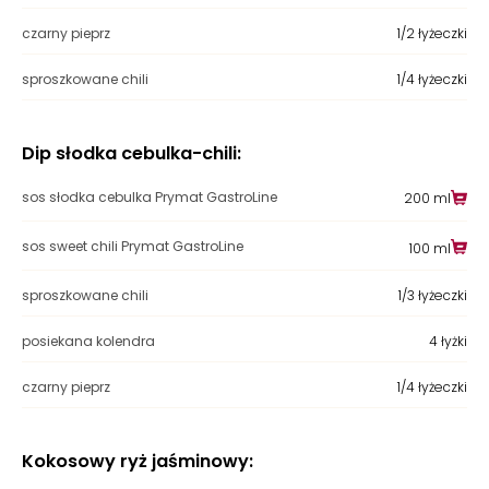
czarny pieprz
1/2 łyżeczki
sproszkowane chili
1/4 łyżeczki
Dip słodka cebulka-chili:
sos słodka cebulka Prymat GastroLine
200 ml
sos sweet chili Prymat GastroLine
100 ml
sproszkowane chili
1/3 łyżeczki
posiekana kolendra
4 łyżki
czarny pieprz
1/4 łyżeczki
Kokosowy ryż jaśminowy: