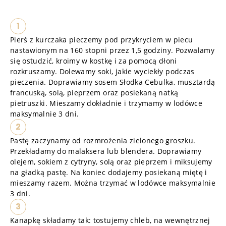
1
Pierś z kurczaka pieczemy pod przykryciem w piecu
nastawionym na 160 stopni przez 1,5 godziny. Pozwalamy
się ostudzić, kroimy w kostkę i za pomocą dłoni
rozkruszamy. Dolewamy soki, jakie wyciekły podczas
pieczenia. Doprawiamy sosem Słodka Cebulka, musztardą
francuską, solą, pieprzem oraz posiekaną natką
pietruszki. Mieszamy dokładnie i trzymamy w lodówce
maksymalnie 3 dni.
2
Pastę zaczynamy od rozmrożenia zielonego groszku.
Przekładamy do malaksera lub blendera. Doprawiamy
olejem, sokiem z cytryny, solą oraz pieprzem i miksujemy
na gładką pastę. Na koniec dodajemy posiekaną miętę i
mieszamy razem. Można trzymać w lodówce maksymalnie
3 dni.
3
Kanapkę składamy tak: tostujemy chleb, na wewnętrznej