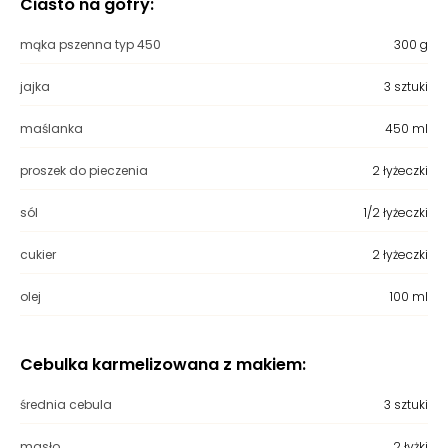
Ciasto na gofry:
mąka pszenna typ 450
300 g
jajka
3 sztuki
maślanka
450 ml
proszek do pieczenia
2 łyżeczki
sól
1/2 łyżeczki
cukier
2 łyżeczki
olej
100 ml
Cebulka karmelizowana z makiem:
średnia cebula
3 sztuki
masło
2 łyżki