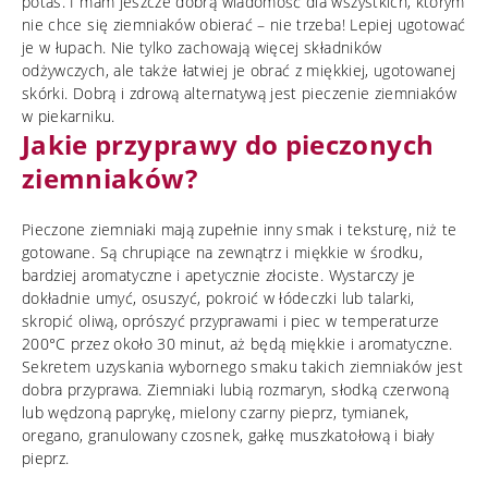
potas. I mam jeszcze dobrą wiadomość dla wszystkich, którym
nie chce się ziemniaków obierać – nie trzeba! Lepiej ugotować
je w łupach. Nie tylko zachowają więcej składników
odżywczych, ale także łatwiej je obrać z miękkiej, ugotowanej
skórki. Dobrą i zdrową alternatywą jest pieczenie ziemniaków
w piekarniku.
Jakie przyprawy do pieczonych
ziemniaków?
Pieczone ziemniaki mają zupełnie inny smak i teksturę, niż te
gotowane. Są chrupiące na zewnątrz i miękkie w środku,
bardziej aromatyczne i apetycznie złociste. Wystarczy je
dokładnie umyć, osuszyć, pokroić w łódeczki lub talarki,
skropić oliwą, oprószyć przyprawami i piec w temperaturze
200°C przez około 30 minut, aż będą miękkie i aromatyczne.
Sekretem uzyskania wybornego smaku takich ziemniaków jest
dobra przyprawa. Ziemniaki lubią rozmaryn, słodką czerwoną
lub wędzoną paprykę, mielony czarny pieprz, tymianek,
oregano, granulowany czosnek, gałkę muszkatołową i biały
pieprz.