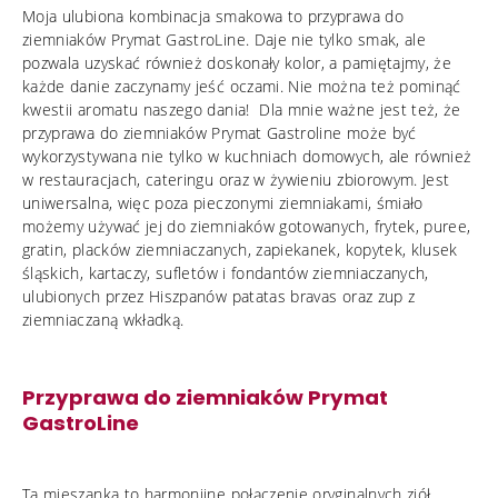
Moja ulubiona kombinacja smakowa to przyprawa do
ziemniaków Prymat GastroLine. Daje nie tylko smak, ale
pozwala uzyskać również doskonały kolor, a pamiętajmy, że
każde danie zaczynamy jeść oczami. Nie można też pominąć
kwestii aromatu naszego dania! Dla mnie ważne jest też, że
przyprawa do ziemniaków Prymat Gastroline może być
wykorzystywana nie tylko w kuchniach domowych, ale również
w restauracjach, cateringu oraz w żywieniu zbiorowym. Jest
uniwersalna, więc poza pieczonymi ziemniakami, śmiało
możemy używać jej do ziemniaków gotowanych, frytek, puree,
gratin, placków ziemniaczanych, zapiekanek, kopytek, klusek
śląskich, kartaczy, sufletów i fondantów ziemniaczanych,
ulubionych przez Hiszpanów patatas bravas oraz zup z
ziemniaczaną wkładką.
Przyprawa do ziemniaków Prymat
GastroLine
Ta mieszanka to harmonijne połączenie oryginalnych ziół,