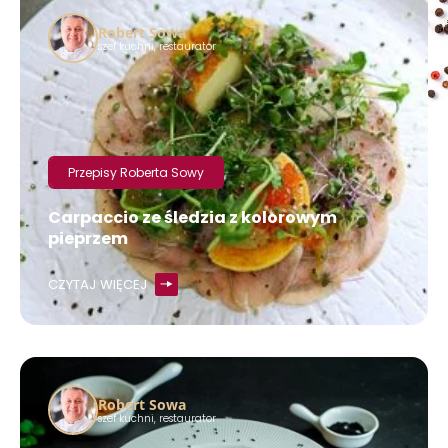
Robert Sowa
szef kuchni, restaurator
Przepisy Roberta Sowy
Carpaccio ze śledzia z kolorowym
pieprzem
CZYTAJ WIĘCEJ
Robert Sowa
szef kuchni, restaurator