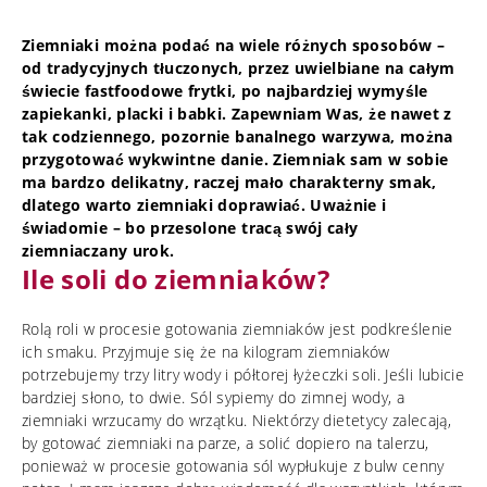
Ziemniaki można podać na wiele różnych sposobów –
od tradycyjnych tłuczonych, przez uwielbiane na całym
świecie fastfoodowe frytki, po najbardziej wymyśle
zapiekanki, placki i babki. Zapewniam Was, że nawet z
tak codziennego, pozornie banalnego warzywa, można
przygotować wykwintne danie. Ziemniak sam w sobie
ma bardzo delikatny, raczej mało charakterny smak,
dlatego warto ziemniaki doprawiać. Uważnie i
świadomie – bo przesolone tracą swój cały
ziemniaczany urok.
Ile soli do ziemniaków?
Rolą roli w procesie gotowania ziemniaków jest podkreślenie
ich smaku. Przyjmuje się że na kilogram ziemniaków
potrzebujemy trzy litry wody i półtorej łyżeczki soli. Jeśli lubicie
bardziej słono, to dwie. Sól sypiemy do zimnej wody, a
ziemniaki wrzucamy do wrzątku. Niektórzy dietetycy zalecają,
by gotować ziemniaki na parze, a solić dopiero na talerzu,
ponieważ w procesie gotowania sól wypłukuje z bulw cenny