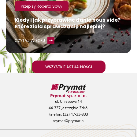
Przepisy Roberta Sowy
Kiedy i jak przyprawiać dania sous vide?
Które zioła sprawdzą się najlepiej?
CZYTAJ WIĘCEJ
WSZYSTKIE AKTUALNOŚCI
Prymat sp. z o. o.
ul. Chlebowa 14
44-337 Jastrzębie-Zdrój
telefon:
(32) 47-33-833
prymat@prymat.pl