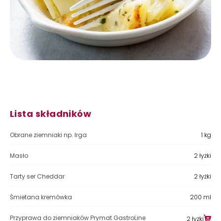
Lista składników
Obrane ziemniaki np. Irga
1 kg
Masło
2 łyżki
Tarty ser Cheddar
2 łyżki
Śmietana kremówka
200 ml
Przyprawa do ziemniaków Prymat GastroLine
2 łyżki