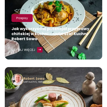
Przepisy
Jak wykorzystać potencjał przyprawy
chińskiej w kuchni – radzi Szef Kuchni
Robert Sowa
CZYTAJ WIĘCEJ
Robert Sowa
szef kuchni, restaurator