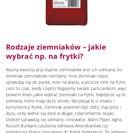
Rodzaje ziemniaków – jakie
wybrać np. na frytki?
Ważną kwestią przy kupnie ziemniaków jest ich odmiana, bo
ziemniak ziemniakowi nierówny. Inne ziemniaki lepiej
sprawdzą się do puree, inne na placki, a jeszcze inne na frytki.
Lato to czas, kiedy często folgujemy swoim zachciankom, więc
powiem Wam, jakie wybrać ziemniaki na frytki. Najlepsze są te
odmiany, które mają dużo skrobi, decydującej o smaku i
konsystencji frytek. Ziemniak powinien być zbity, mączysty i
duży, żeby ładnie się kroił w długie, równomierne słupki.
Dobrze sprawdzą się odmiany: Innowator, Maris Piper, Agria,
Russet Burbank (ulubiona odmiana Amerykanów) czy
holederska Bintje stosowana do frytek Belgijskich. Te odmiany